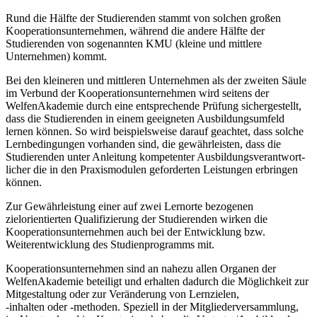
Rund die Hälfte der Studierenden stammt von solchen großen
Kooperationsunternehmen, während die andere Hälfte der
Studierenden von sogenannten KMU (kleine und mittlere
Unternehmen) kommt.
Bei den kleineren und mittleren Unternehmen als der zweiten Säule
im Verbund der Ko­ope­rationsunternehmen wird seitens der
WelfenAka­demie durch eine entsprechende Prü­fung sicher­gestellt,
dass die Studierenden in einem geeigneten Ausbildungsumfeld
lernen kön­nen. So wird beispielsweise darauf geachtet, dass solche
Lernbedingungen vorhanden sind, die gewährleisten, dass die
Studierenden unter Anleitung kompetenter Ausbildungs­verant­wort­
licher die in den Praxismodulen geforderten Leistungen erbringen
können.
Zur Gewährleistung einer auf zwei Lernorte bezogenen
zielorientierten Qualifizierung der Studierenden wirken die
Koopera­tions­unter­nehmen auch bei der Entwicklung bzw.
Weiterentwicklung des Studien­programms mit.
Kooperationsunternehmen sind an nahezu allen Organen der
WelfenAkademie betei­ligt und erhalten dadurch die Möglichkeit zur
Mitgestaltung oder zur Veränderung von Lern­zie­len,
-inhalten oder -methoden. Speziell in der Mitglieder­ver­samm­lung,