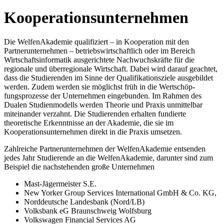
Kooperationsunternehmen
Die WelfenAkademie qualifiziert – in Kooperation mit den
Partnerunternehmen – betriebs­wirtschaftlich oder im Bereich
Wirtschaftsinformatik ausgerichtete Nachwuchskräfte für die
regionale und überregionale Wirtschaft. Dabei wird darauf geachtet,
dass die Studierenden im Sinne der Qualifikationsziele ausgebildet
werden. Zudem werden sie möglichst früh in die Wertschöp­
fungsprozesse der Un­ternehmen eingebunden. Im Rahmen des
Dualen Studienmodells wer­den Theorie und Praxis unmittelbar
miteinander verzahnt. Die Studierenden erhalten fun­dierte
theoretische Erkennt­nisse an der Akademie, die sie im
Kooperationsunternehmen di­rekt in die Praxis umsetzen.
Zahlreiche Partnerunternehmen der WelfenAkademie entsenden
jedes Jahr Studierende an die WelfenAkademie, darunter sind zum
Beispiel die nachstehenden große Unternehmen
Mast-Jägermeister S.E.
New Yorker Group Services International GmbH & Co. KG,
Norddeutsche Landesbank (Nord/LB)
Volksbank eG Braunschweig Wolfsburg
Volkswagen Financial Services AG