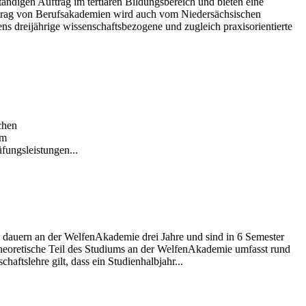
ndigen Auftrag im tertiären Bildungsbereich und bieten eine
uftrag von Berufsakademien wird auch vom Niedersächsischen
ns dreijährige wissenschaftsbezogene und zugleich praxisorientierte
chen
em
fungsleistungen...
k dauern an der WelfenAkademie drei Jahre und sind in 6 Semester
r theoretische Teil des Studiums an der WelfenAkademie umfasst rund
aftslehre gilt, dass ein Studienhalbjahr...