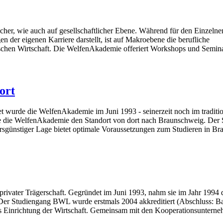
icher, wie auch auf gesellschaftlicher Ebene. Während für den Einzelne
n der eigenen Karriere darstellt, ist auf Makroebene die berufliche
utschen Wirtschaft. Die WelfenAkademie offeriert Workshops und Semina
ort
t wurde die WelfenAkademie im Juni 1993 - seinerzeit noch im tradit
te die WelfenAkademie den Standort von dort nach Braunschweig. Der 
günstiger Lage bietet optimale Voraussetzungen zum Studieren in Bra
privater Trägerschaft. Gegründet im Juni 1993, nahm sie im Jahr 1994 
Der Studiengang BWL wurde erstmals 2004 akkreditiert (Abschluss: Ba
als Einrichtung der Wirtschaft. Gemeinsam mit den Kooperationsunterne