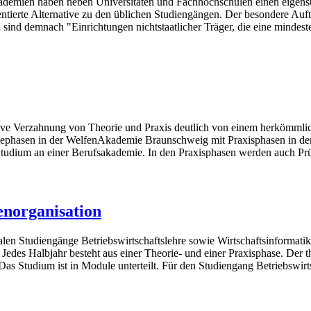
demien haben neben Universitäten und Fachhochschulen einen eigenstä
entierte Alternative zu den üblichen Studiengängen. Der besondere A
 sind demnach "Einrichtungen nichtstaatlicher Träger, die eine mindeste
sive Verzahnung von Theorie und Praxis deutlich von einem herkömmli
iephasen in der WelfenAkademie Braunschweig mit Praxisphasen in d
Studium an einer Berufsakademie. In den Praxisphasen werden auch Prü
enorganisation
len Studiengänge Betriebswirtschaftslehre sowie Wirtschaftsinformati
t. Jedes Halbjahr besteht aus einer Theorie- und einer Praxisphase. De
 Studium ist in Module unterteilt. Für den Studiengang Betriebswirtsch