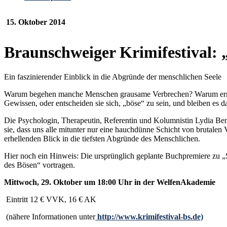
15. Oktober 2014
Braunschweiger Krimifestival: 
Ein faszinierender Einblick in die Abgründe der menschlichen Seele
Warum begehen manche Menschen grausame Verbrechen? Warum ermorde
Gewissen, oder entscheiden sie sich, „böse“ zu sein, und bleiben es 
Die Psychologin, Therapeutin, Referentin und Kolumnistin Lydia Bene
sie, dass uns alle mitunter nur eine hauchdünne Schicht von brutalen
erhellenden Blick in die tiefsten Abgründe des Menschlichen.
Hier noch ein Hinweis: Die ursprünglich geplante Buchpremiere zu „S
des Bösen“ vortragen.
Mittwoch, 29. Oktober um 18:00 Uhr in der WelfenAkademie
Eintritt 12 € VVK, 16 € AK
(nähere Informationen unter
http://www.krimifestival-bs.de)