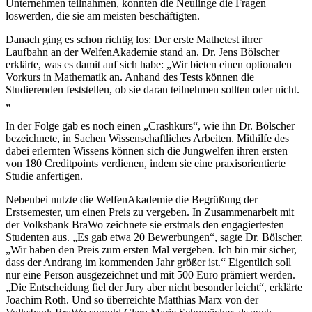
Unternehmen teilnahmen, konnten die Neulinge die Fragen
loswerden, die sie am meisten beschäftigten.
Danach ging es schon richtig los: Der erste Mathetest ihrer
Laufbahn an der WelfenAkademie stand an. Dr. Jens Bölscher
erklärte, was es damit auf sich habe: „Wir bieten einen optionalen
Vorkurs in Mathematik an. Anhand des Tests können die
Studierenden feststellen, ob sie daran teilnehmen sollten oder nicht.
„
In der Folge gab es noch einen „Crashkurs“, wie ihn Dr. Bölscher
bezeichnete, in Sachen Wissenschaftliches Arbeiten. Mithilfe des
dabei erlernten Wissens können sich die Jungwelfen ihren ersten
von 180 Creditpoints verdienen, indem sie eine praxisorientierte
Studie anfertigen.
Nebenbei nutzte die WelfenAkademie die Begrüßung der
Erstsemester, um einen Preis zu vergeben. In Zusammenarbeit mit
der Volksbank BraWo zeichnete sie erstmals den engagiertesten
Studenten aus. „Es gab etwa 20 Bewerbungen“, sagte Dr. Bölscher.
„Wir haben den Preis zum ersten Mal vergeben. Ich bin mir sicher,
dass der Andrang im kommenden Jahr größer ist.“ Eigentlich soll
nur eine Person ausgezeichnet und mit 500 Euro prämiert werden.
„Die Entscheidung fiel der Jury aber nicht besonder leicht“, erklärte
Joachim Roth. Und so überreichte Matthias Marx von der