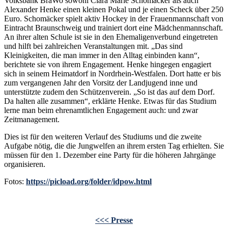
Volksbank BraWo sowohl Clara Marie Schomäcker als auch
Alexander Henke einen kleinen Pokal und je einen Scheck über 250
Euro. Schomäcker spielt aktiv Hockey in der Frauenmannschaft von
Eintracht Braunschweig und trainiert dort eine Mädchenmannschaft.
An ihrer alten Schule ist sie in den Ehemaligenverbund eingetreten
und hilft bei zahlreichen Veranstaltungen mit. „Das sind
Kleinigkeiten, die man immer in den Alltag einbinden kann“,
berichtete sie von ihrem Engagement. Henke hingegen engagiert
sich in seinem Heimatdorf in Nordrhein-Westfalen. Dort hatte er bis
zum vergangenen Jahr den Vorsitz der Landjugend inne und
unterstützte zudem den Schützenverein. „So ist das auf dem Dorf.
Da halten alle zusammen“, erklärte Henke. Etwas für das Studium
lerne man beim ehrenamtlichen Engagement auch: und zwar
Zeitmanagement.
Dies ist für den weiteren Verlauf des Studiums und die zweite
Aufgabe nötig, die die Jungwelfen an ihrem ersten Tag erhielten. Sie
müssen für den 1. Dezember eine Party für die höheren Jahrgänge
organisieren.
Fotos:
https://picload.org/folder/idpow.html
<<< Presse