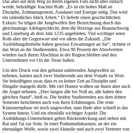
Das aber auf dem Weg zu ihrem eigenen Foto nicht alles einfach
werde, bekräftigte Joachim Roth: „Es ist ein hohes Maß an
Disziplin, Zeitmanagement, Ausdauer und Energie nötig. Das wird
ein ordentliches Stück Arbeit.“ Er lieferte einen geschichtlichen
Exkurs: So trügen die Jungfwelfen ihre Bezeichnung durch das
gleichnamige Adelsgeschlecht, dem die Herzöge aus Braunschweig
und Lüneburg ab dem Jahr 1235 angehörten. Viel wichtiger seien
Roth aber die Gegenwart und vor allem die Zukunft. „Die
Ausbildungsbetriebe haben gewisse Erwartungen an Sie“, richtete er
das Wort an die Studierenden. Etwa 90 Prozent der Absolventen
würden nach ihrem Abschluss in der Region bleiben und den
Unternehmen vor Ort die Treue halten.
Um den Druck von den gebannt zuhörenden Jungwelfen zu
nehmen, kamen auch zwei Studierende aus dem Vorjahr zu Wort.
Sie bekräftigten zwar, dass es zu keiner Zeit an Disziplin und
Hingabe mangeln dürfe. Mit viel Humor wollten sie ihnen aber auch
die Angst nehmen. „Hier fangen alle bei Null an, alle haben den
gleichen Stand“, hieß es. Die beiden Studierenden aus dem dritten
Semester berichteten auch von ihren Erfahrungen. Die erste
Klausurenphase sei noch ungewohnt, man finde aber schnell in das
System hinein. Und ein ebenfalls wichtiger Aspekt: Die
Ausbildungs-Unternehmen geben Rückendeckung und stehen mit
Rat und Tat zur Seite. In einer Podiumsdiskussion, an der ein
ehemaliger Welfe, sowie zwei Aktuelle und auch zwei Vertreter von